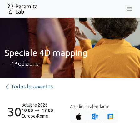
Ir al contenido
Speciale 4D mapping
— 1ª edizione
Todos los eventos
octubre 2026
Añadir al calendario:
30
10:00
17:00
Europe/Rome