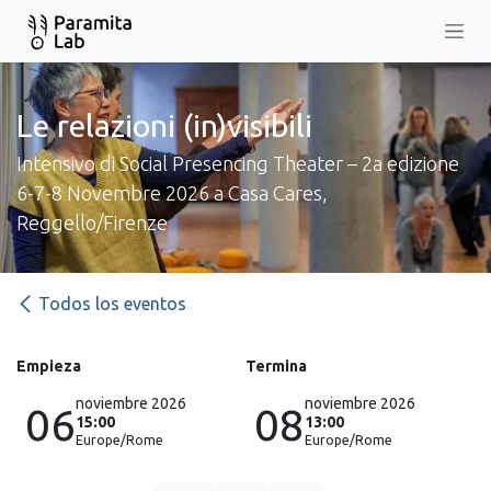
Ir al contenido
Le relazioni (in)visibili
Intensivo di Social Presencing Theater – 2a edizione
6-7-8 Novembre 2026 a Casa Cares,
Reggello/Firenze
Todos los eventos
Empieza
Termina
noviembre 2026
noviembre 2026
06
08
15:00
13:00
Europe/Rome
Europe/Rome