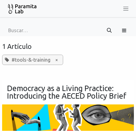
Ir al contenido
1 Artículo
#tools-&-training
×
Democracy as a Living Practice:
Introducing the AECED Policy Brief